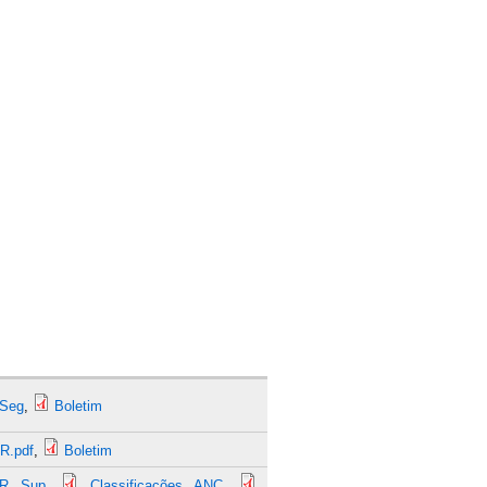
 Seg
,
Boletim
dR.pdf
,
Boletim
dR Sup
,
Classificações ANC
,