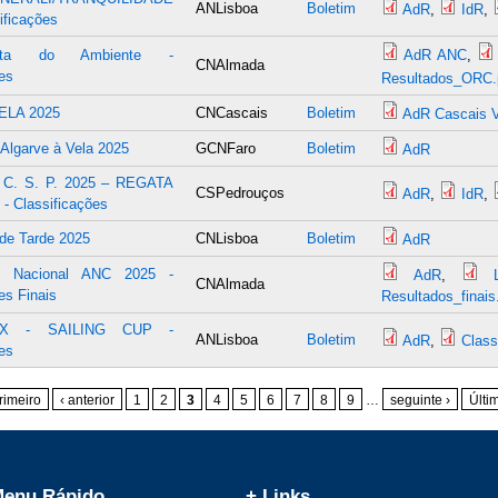
ANLisboa
Boletim
AdR
,
IdR
,
ificações
ata do Ambiente -
AdR ANC
,
CNAlmada
es
Resultados_ORC.
ELA 2025
CNCascais
Boletim
AdR Cascais V
 Algarve à Vela 2025
GCNFaro
Boletim
AdR
C. S. P. 2025 – REGATA
CSPedrouços
AdR
,
IdR
,
 Classificações
 de Tarde 2025
CNLisboa
Boletim
AdR
o Nacional ANC 2025 -
AdR
,
CNAlmada
es Finais
Resultados_finais
EX - SAILING CUP -
ANLisboa
Boletim
AdR
,
Class
es
rimeiro
‹ anterior
1
2
3
4
5
6
7
8
9
…
seguinte ›
Últi
enu Rápido
+ Links