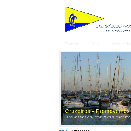
Entrada
ANC
Associado
Cruzeiros - Promovemos a
Todos os anos a ANC organiza cruzeiros e passeio