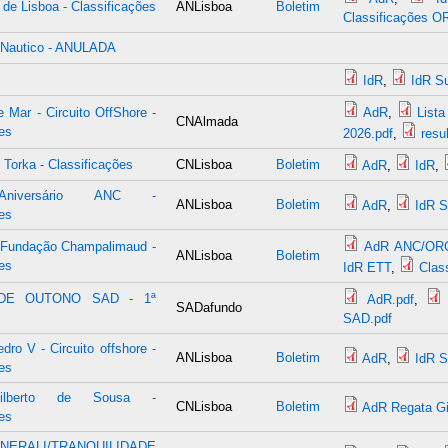
 de Lisboa - Classificações
ANLisboa
Boletim
Classificações O
l Nautico - ANULADA
IdR
,
IdR S
 Mar - Circuito OffShore -
AdR
,
List
CNAlmada
es
2026.pdf
,
resu
Torka - Classificações
CNLisboa
Boletim
AdR
,
IdR
,
Aniversário ANC -
ANLisboa
Boletim
AdR
,
IdR 
es
 Fundação Champalimaud -
AdR ANC/OR
ANLisboa
Boletim
es
IdR ETT
,
Clas
DE OUTONO SAD - 1ª
AdR.pdf
,
SADafundo
SAD.pdf
ro V - Circuito offshore -
ANLisboa
Boletim
AdR
,
IdR 
es
ilberto de Sousa -
CNLisboa
Boletim
AdR Regata Gi
es
NERALI/TRANQUILIDADE