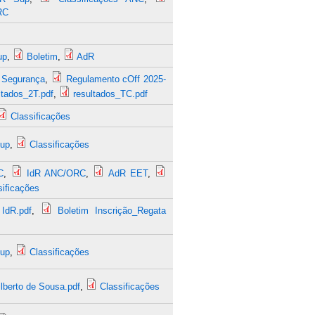
RC
up
,
Boletim
,
AdR
a Segurança
,
Regulamento cOff 2025-
ltados_2T.pdf
,
resultados_TC.pdf
Classificações
Sup
,
Classificações
C
,
IdR ANC/ORC
,
AdR EET
,
sificações
IdR.pdf
,
Boletim Inscrição_Regata
Sup
,
Classificações
lberto de Sousa.pdf
,
Classificações