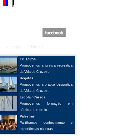
»» Login
Visitor's
Cruzeiros
Promovemos a prática recreativa
da Vela de Cruzeiro
Regatas
Promovemos a prática desportiva
da Vela de Cruzeiro
Escola / Cursos
Promovemos formação em
náutica de recreio
Palestras
Partilhamos conhecimento e
experiências náuticas