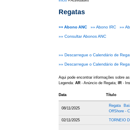
You are here
Início
»
Actividades
Regatas
»» Abono ANC
»» Abono IRC
»» A
»» Consultar Abonos ANC
»» Descarregue o Calendário de Rega
»» Descarregue o Calendário de Rega
Aqui pode encontrar informações sobre as
Legenda:
AR
- Anúncio de Regata;
IR
- In
Data
Título
Regata Baí
08/11/2025
OffShore -
02/11/2025
TORNEIO 