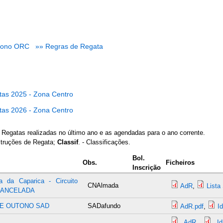
bono ORC
»» Regras de Regata
tas 2025 - Zona Centro
tas 2026 - Zona Centro
 Regatas realizadas no último ano e as agendadas para o ano corrente.
struções de Regata;
Classif
. - Classificações.
Bol.
Obs.
Ficheiros
Inscrição
a da Caparica - Circuito
CNAlmada
AdR
,
Lista
 CANCELADA
DE OUTONO SAD
SADafundo
AdR.pdf
,
I
AdR
,
I