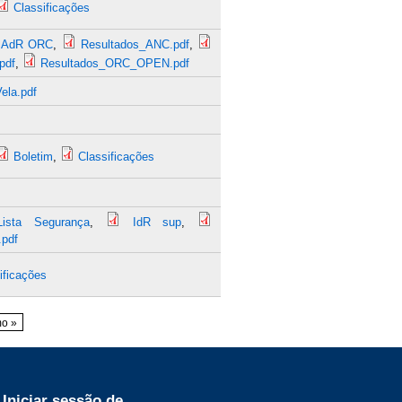
Classificações
AdR ORC
,
Resultados_ANC.pdf
,
pdf
,
Resultados_ORC_OPEN.pdf
ela.pdf
Boletim
,
Classificações
Lista Segurança
,
IdR sup
,
.pdf
ificações
mo »
Iniciar sessão de