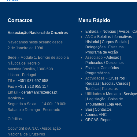
Contactos
Menu Rápido
Entrada
»
Notícias
|
Avisos
|
Ca
Associação Nacional de Cruzeiros
ANC »
Boletins Informativos
|
Historial
|
Corpos Sociais
|
Navegamos neste oceano desde
Delegações
|
Estatutos
|
2 de Janeiro de 1996.
Programa de Acção
Sede »
Módulo 1, Edifício de apoio à
Associado »
Adesão
|
Protocolos / Descontos
Náutica de Recreio
Escola
»
Conteúdos
Avenida Brasília, 1300-598
Programáticos
Lisboa - Portugal
Actividades »
Cruzeiros
|
Tlf »
+351 937 697 658
Regatas
|
Escola / Cursos
|
Fax »
+351 213 955 117
Tertúlias
| Palestras
Email »
geral@ancruzeiros.pt
Utilidades »
Mercado
|
Serviço
Horário »
|
Legislação
|
Bolsa de
Segunda a Sexta: 14:00h-19:00h
Tripulantes
|
Loja ANC
Baú
|
Contactos
Sábado e Domingo: Encerrado
Abonos ANC
Créditos
ORCAS. Report
Copyright © A.N.C. - Associação
Nacional de Cruzeiros